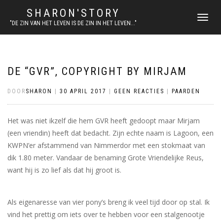
SHARON'STORY
SCHAKEL
"DE ZIN VAN HET LEVEN IS DE ZIN IN HET LEVEN..."
TUSSEN
MENU
DE “GVR”, COPYRIGHT BY MIRJAM
DOOR
SHARON
|
30 APRIL 2017
|
GEEN REACTIES
|
PAARDEN
Het was niet ikzelf die hem GVR heeft gedoopt maar Mirjam
(een vriendin) heeft dat bedacht. Zijn echte naam is Lagoon, een
KWPN’er afstammend van Nimmerdor met een stokmaat van
dik 1.80 meter. Vandaar de benaming Grote Vriendelijke Reus,
want hij is zo lief als dat hij groot is.
Als eigenaresse van vier pony’s breng ik veel tijd door op stal. Ik
vind het prettig om iets over te hebben voor een stalgenootje