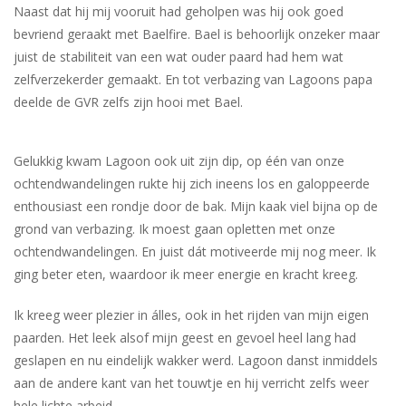
Naast dat hij mij vooruit had geholpen was hij ook goed
bevriend geraakt met Baelfire. Bael is behoorlijk onzeker maar
juist de stabiliteit van een wat ouder paard had hem wat
zelfverzekerder gemaakt. En tot verbazing van Lagoons papa
deelde de GVR zelfs zijn hooi met Bael.
Gelukkig kwam Lagoon ook uit zijn dip, op één van onze
ochtendwandelingen rukte hij zich ineens los en galoppeerde
enthousiast een rondje door de bak. Mijn kaak viel bijna op de
grond van verbazing. Ik moest gaan opletten met onze
ochtendwandelingen. En juist dát motiveerde mij nog meer. Ik
ging beter eten, waardoor ik meer energie en kracht kreeg.
Ik kreeg weer plezier in álles, ook in het rijden van mijn eigen
paarden. Het leek alsof mijn geest en gevoel heel lang had
geslapen en nu eindelijk wakker werd. Lagoon danst inmiddels
aan de andere kant van het touwtje en hij verricht zelfs weer
hele lichte arbeid.