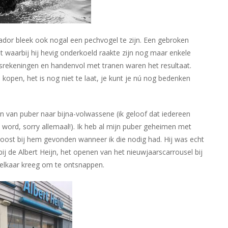
ador bleek ook nogal een pechvogel te zijn. Een gebroken
t waarbij hij hevig onderkoeld raakte zijn nog maar enkele
srekeningen en handenvol met tranen waren het resultaat.
pen, het is nog niet te laat, je kunt je nú nog bedenken
en van puber naar bijna-volwassene (ik geloof dat iedereen
word, sorry allemaal!). Ik heb al mijn puber geheimen met
oost bij hem gevonden wanneer ik die nodig had. Hij was echt
j de Albert Heijn, het openen van het nieuwjaarscarrousel bij
 elkaar kreeg om te ontsnappen.