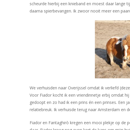
scheurde hierbij een knieband en moest daar lange tij
daarna spierbevangen. Ik zwoor nooit meer een paard 
We verhuisden naar Overijssel omdat ik verliefd (de
Voor Fiador kocht ik een vriendinnetje erbij omdat h
gedoopt en zo had ik een prins én een prinses. Een ja
relatiebreuk. Ik verhuisde terug naar Amsterdam en d
Fiador en Fantaghirò kregen een mooi plekje op de 
daar. Fiador kreeg nog even kort de kans om mijn hui