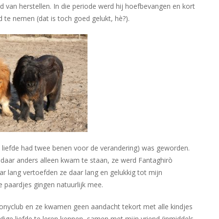
d van herstellen. In die periode werd hij hoefbevangen en kort
te nemen (dat is toch goed gelukt, hè?).
ze liefde had twee benen voor de verandering) was geworden.
ij daar anders alleen kwam te staan, ze werd Fantaghirò
ar lang vertoefden ze daar lang en gelukkig tot mijn
e paardjes gingen natuurlijk mee.
ponyclub en ze kwamen geen aandacht tekort met alle kindjes
dige liefde te leren kennen, samen met mijn vriend (inmiddels