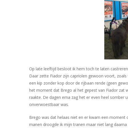
Op late leeftijd besloot ik hem toch te laten castrer
Daar zette Fiador zijn capriolen gewoon voort, zoals
een kip zonder kop door de rijbaan rende (geen gewo
het moment dat Brego al het gepest van Fiador zat w
raakte. De dagen erna zag het er even heel somber uit
onverwoestbaar was.
Brego was dat helaas niet en er kwam een moment d
manen droogde ik mijn tranen maar niet lang daarna 