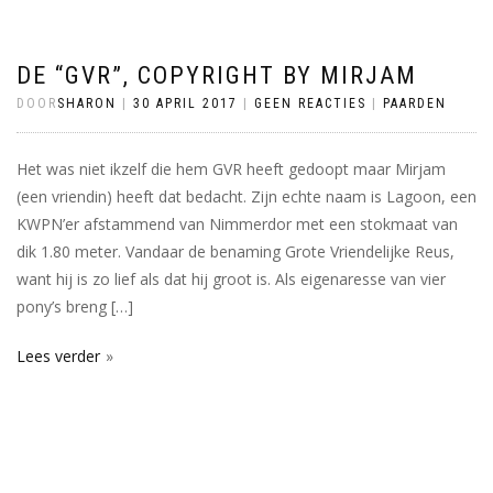
DE “GVR”, COPYRIGHT BY MIRJAM
DOOR
SHARON
|
30 APRIL 2017
|
GEEN REACTIES
|
PAARDEN
Het was niet ikzelf die hem GVR heeft gedoopt maar Mirjam
(een vriendin) heeft dat bedacht. Zijn echte naam is Lagoon, een
KWPN’er afstammend van Nimmerdor met een stokmaat van
dik 1.80 meter. Vandaar de benaming Grote Vriendelijke Reus,
want hij is zo lief als dat hij groot is. Als eigenaresse van vier
pony’s breng […]
Lees verder