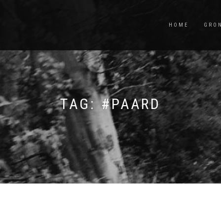
HOME
GRO
TAG:
#PAARD