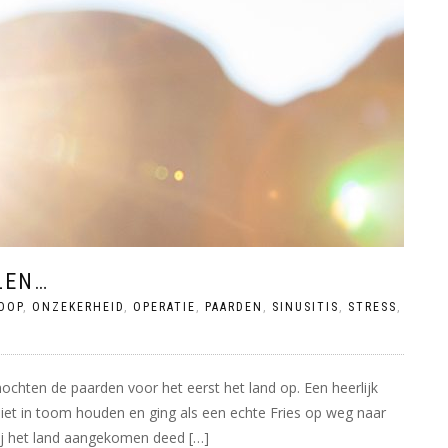
LEN…
OOP
,
ONZEKERHEID
,
OPERATIE
,
PAARDEN
,
SINUSITIS
,
STRESS
,
chten de paarden voor het eerst het land op. Een heerlijk
et in toom houden en ging als een echte Fries op weg naar
bij het land aangekomen deed […]